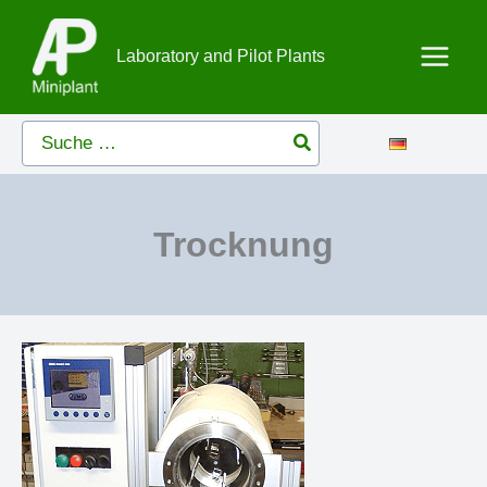
Zum
Inhalt
Laboratory and Pilot Plants
springen
Search
for:
Trocknung