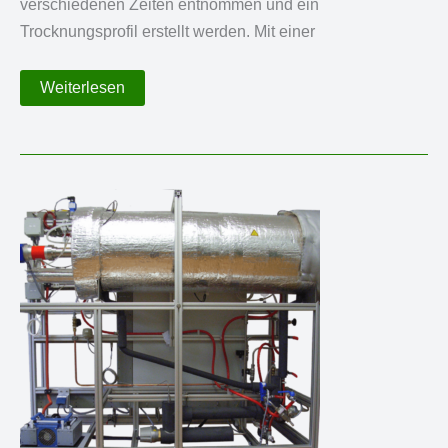
verschiedenen Zeiten entnommen und ein
Trocknungsprofil erstellt werden. Mit einer
Trommeltrockner
Weiterlesen
für
Trocknungs-
und
Festphasen
Polymerisation