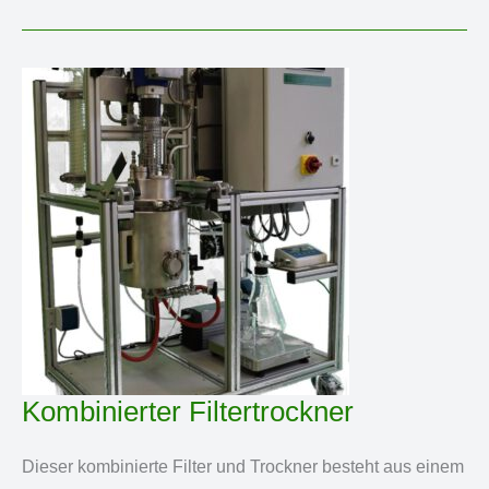
und
Trocknen
von
Granulaten
Kombinierter Filtertrockner
Dieser kombinierte Filter und Trockner besteht aus einem