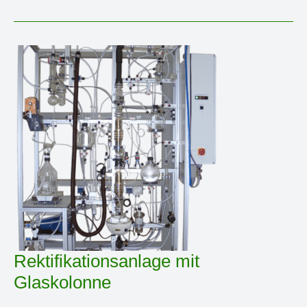
austauschbarem
5
L,
10
L
oder
15
L
Reaktor
Rektifikationsanlage mit
Glaskolonne