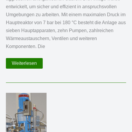
entwickelt, um sicher und effizient in anspruchsvollen
Umgebungen zu arbeiten. Mit einem maximalen Druck im
Hauptreaktor von 7 bar bei 180 °C besteht die Anlage aus
sieben Hauptapparaten, zehn Pumpen, zahlreichen
Wärmeaustauschern, Ventilen und weiteren
Komponenten. Die
Metallfreie
Weiterlesen
Anlage
zur
Rückgewinnung
von
Feststoffen
und
aggressiven
Säure