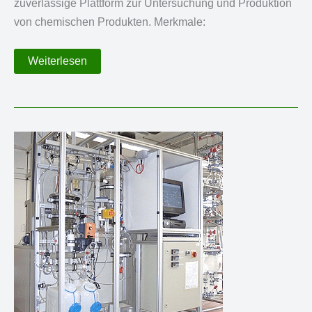
zuverlässige Plattform zur Untersuchung und Produktion
von chemischen Produkten. Merkmale:
Reaktivdestillationsanlage
Weiterlesen
bis
32
bar
und
350
°C