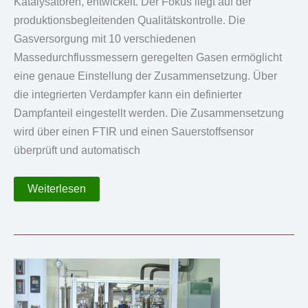
Katalysatoren, entwickelt. Der Fokus liegt auf der
produktionsbegleitenden Qualitätskontrolle. Die
Gasversorgung mit 10 verschiedenen
Massedurchflussmessern geregelten Gasen ermöglicht
eine genaue Einstellung der Zusammensetzung. Über
die integrierten Verdampfer kann ein definierter
Dampfanteil eingestellt werden. Die Zusammensetzung
wird über einen FTIR und einen Sauerstoffsensor
überprüft und automatisch
Katalysator-
Weiterlesen
Testanlage
für
SCR-
Katalysatoren