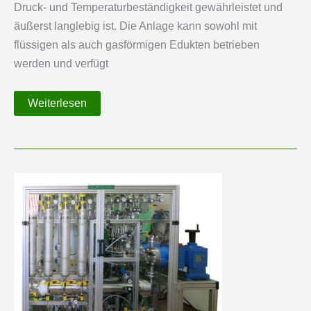
Druck- und Temperaturbeständigkeit gewährleistet und
äußerst langlebig ist. Die Anlage kann sowohl mit
flüssigen als auch gasförmigen Edukten betrieben
werden und verfügt
Gerührter
Weiterlesen
Druckreaktor
für
die
Polymerisation