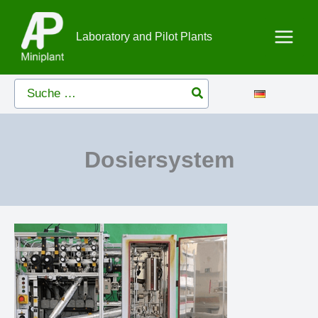
Zum
Inhalt
Laboratory and Pilot Plants
springen
Search
for:
Dosiersystem