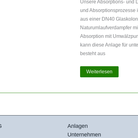
Unsere Absorptions- und De
und Absorptionsprozesse i
aus einer DN40 Glaskolonn
Naturumlaufverdampfer mi
Absorption mit Umwälzpump
kann diese Anlage für unt
besteht aus
Absorptions-
Weiterlesen
und
Destillationsanlage
G
Anlagen
Unternehmen