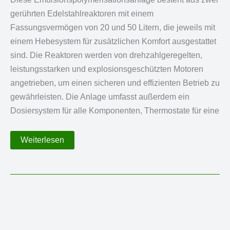
gerührten Edelstahlreaktoren mit einem
Fassungsvermögen von 20 und 50 Litern, die jeweils mit
einem Hebesystem für zusätzlichen Komfort ausgestattet
sind. Die Reaktoren werden von drehzahlgeregelten,
leistungsstarken und explosionsgeschützten Motoren
angetrieben, um einen sicheren und effizienten Betrieb zu
gewährleisten. Die Anlage umfasst außerdem ein
Dosiersystem für alle Komponenten, Thermostate für eine
20
Weiterlesen
L
und
50
L
Reaktor
für
die
Emulsionspolymerisation