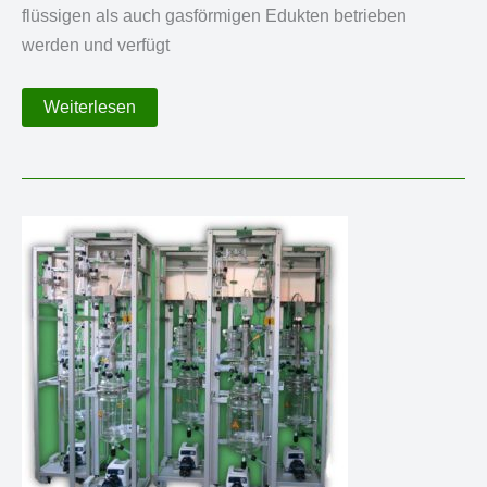
flüssigen als auch gasförmigen Edukten betrieben
werden und verfügt
Gerührter
Weiterlesen
Druckreaktor
für
die
Polymerisation