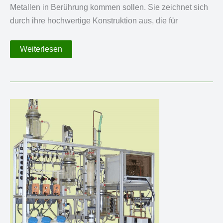
Metallen in Berührung kommen sollen. Sie zeichnet sich
durch ihre hochwertige Konstruktion aus, die für
Stahl-
Weiterlesen
Email-
Reaktor
für
eine
metallfreie
Produktführung