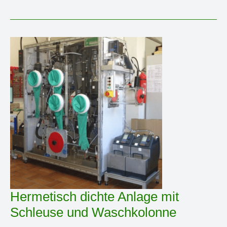
3
Rührkesseln
und
Rohrreaktor
Hermetisch dichte Anlage mit
Schleuse und Waschkolonne