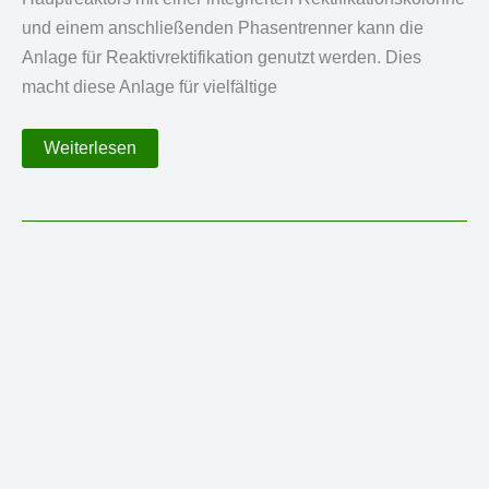
und einem anschließenden Phasentrenner kann die
Anlage für Reaktivrektifikation genutzt werden. Dies
macht diese Anlage für vielfältige
10
Weiterlesen
L
Polykondensationsanlage