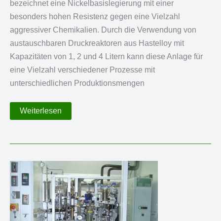
bezeichnet eine Nickelbasislegierung mit einer
besonders hohen Resistenz gegen eine Vielzahl
aggressiver Chemikalien. Durch die Verwendung von
austauschbaren Druckreaktoren aus Hastelloy mit
Kapazitäten von 1, 2 und 4 Litern kann diese Anlage für
eine Vielzahl verschiedener Prozesse mit
unterschiedlichen Produktionsmengen
Hastelloy®-
Weiterlesen
Anlage
mit
austauschbaren
1,
2
und
4
L
Kesseln