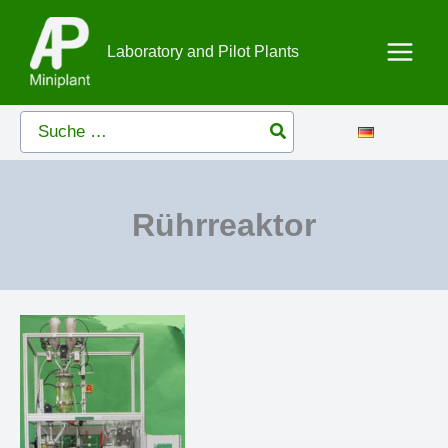
Zum
Inhalt
Laboratory and Pilot Plants
springen
Search
for:
Rührreaktor