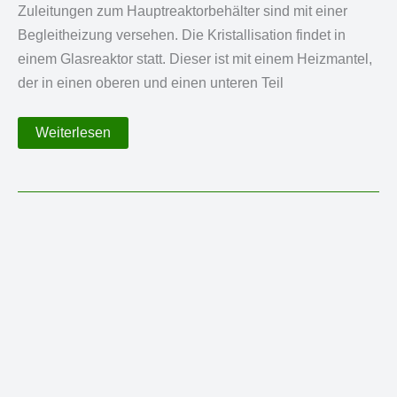
Zuleitungen zum Hauptreaktorbehälter sind mit einer
Begleitheizung versehen. Die Kristallisation findet in
einem Glasreaktor statt. Dieser ist mit einem Heizmantel,
der in einen oberen und einen unteren Teil
Kristallisationsanlage
Weiterlesen
zur
Kristallisation
aus
wässrigen
Lösungen
unter
Vakuum