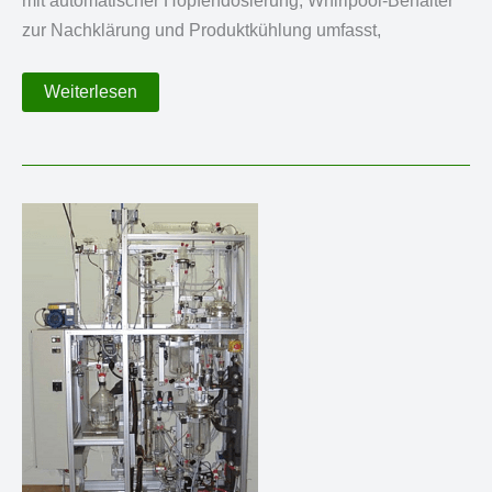
mit automatischer Hopfendosierung, Whirlpool-Behälter
zur Nachklärung und Produktkühlung umfasst,
Vollautomatische
Weiterlesen
Mikro-
Brauerei