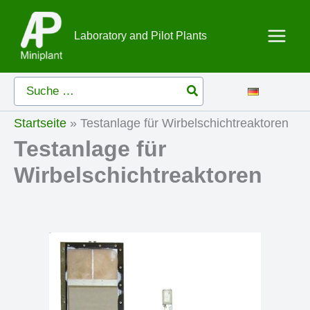
Zum
Inhalt
Laboratory and Pilot Plants
springen
Search
for:
Startseite
»
Testanlage für Wirbelschichtreaktoren
Testanlage für
Wirbelschichtreaktoren