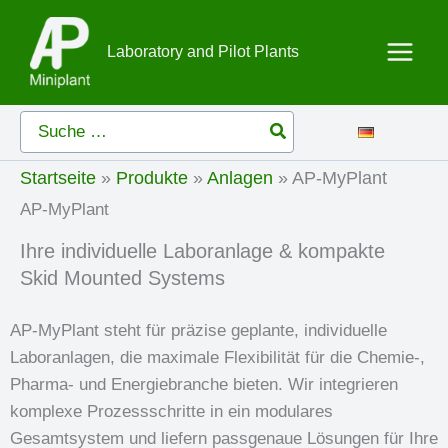
Zum
Inhalt
Laboratory and Pilot Plants
springen
Search
for:
Startseite
»
Produkte
»
Anlagen
»
AP-MyPlant
AP-MyPlant
Ihre individuelle Laboranlage & kompakte
Skid Mounted Systems
AP-MyPlant steht für präzise geplante, individuelle
Laboranlagen, die maximale Flexibilität für die Chemie-,
Pharma- und Energiebranche bieten. Wir integrieren
komplexe Prozessschritte in ein modulares
Gesamtsystem und liefern passgenaue Lösungen für Ihre